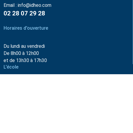
Email :
info@idheo.com
02 28 07 29 28
Horaires d'ouverture
Du lundi au vendredi
De 8h00 à 12h00
et de 13h30 à 17h30
L'école
Présentation de l'école
Qu'est-ce que l'ostéopathie ?
Partenaires
Les conseils
Diplômes et débouchés
Portes ouvertes
Anciens élèves diplômés