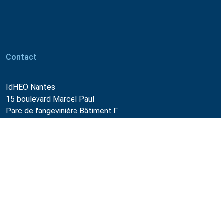
Contact
IdHEO Nantes
15 boulevard Marcel Paul
Parc de l'angevinière Bâtiment F
44800 Saint-Herblain
Email :
info@idheo.com
02 28 07 29 28
Horaires d'ouverture
Du lundi au vendredi