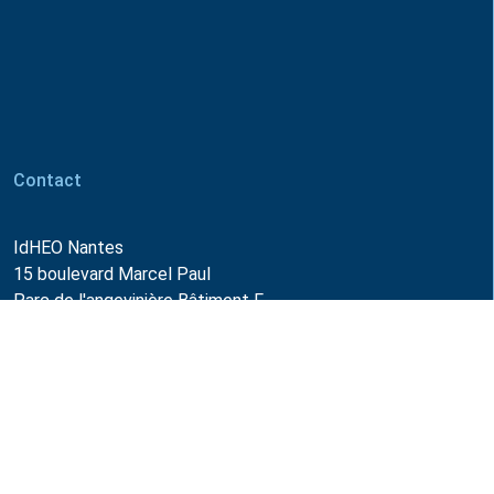
Contact
IdHEO Nantes
15 boulevard Marcel Paul
Parc de l'angevinière Bâtiment F
44800 Saint-Herblain
Email :
info@idheo.com
02 28 07 29 28
Horaires d'ouverture